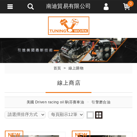
0
南迪貿易有限公司
會員登入
會員註冊
忘記密碼
訂單查詢
追蹤清單
首頁
線上購物
匯款通知
線上商店
美國 Driven racing oil 駒芬賽車油
引擎磨合油