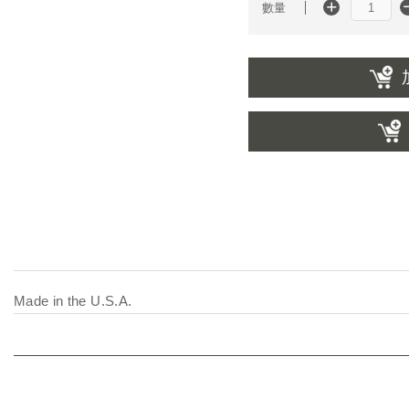
數量
Made in the U.S.A.