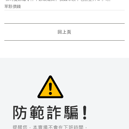
單顆價錢
回上頁